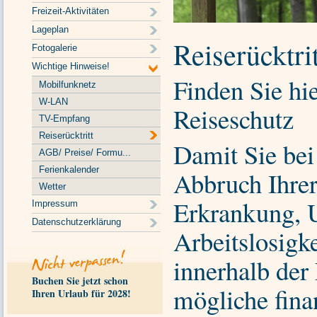
Freizeit-Aktivitäten
Lageplan
Reiserücktrit
Fotogalerie
Wichtige Hinweise!
Finden Sie hi
Mobilfunknetz
W-LAN
Reiseschut
TV-Empfang
Reiserücktritt
Damit Sie bei
AGB/ Preise/ Formu...
Ferienkalender
Abbruch Ihrer
Wetter
Erkrankung, U
Impressum
Datenschutzerklärung
Arbeitslosigke
innerhalb der 
Buchen Sie jetzt schon
mögliche finan
Ihren Urlaub für 2028!