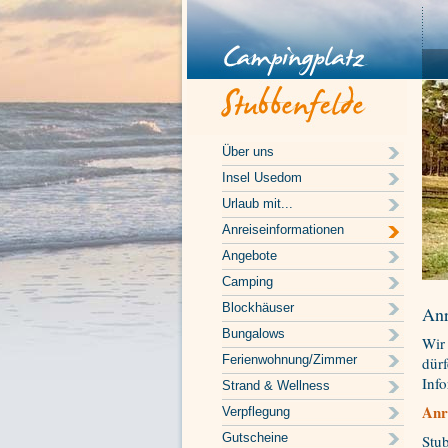
Über uns
Insel Usedom
Urlaub mit...
Anreiseinformationen
Angebote
Camping
Blockhäuser
Anr
Bungalows
Wir
Ferienwohnung/Zimmer
dürf
Info
Strand & Wellness
Anr
Verpflegung
Gutscheine
Stu