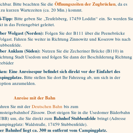
Öffnungszeiten der Zugbrücken
ichbar. Bitte beachten Sie die
, da es
 zu kurzen Wartezeiten (ca. 20 Min.) kommt.
i-Tipp:
Bitte geben Sie „Teufelsberg, 17459 Loddin“ ein. So werden Si
kt in das Feriengebiet geleitet.
ber Wolgast (Norden):
Folgen Sie der B111 über die Peenebrücke
olgast. Fahren Sie weiter in Richtung Zinnowitz und Koserow bis nach
tubbenfelde.
ber Anklam (Süden):
Nutzen Sie die Zecheriner Brücke (B110) in
ichtung Stadt Usedom und folgen Sie dann der Beschilderung Richtung
eebäder
ken: Eine Anreisespur befindet sich direkt vor der Einfahrt des
pingplatze.
Bitte stellen Sie dort Ihr Fahrzeug ab, um sich in der
eption anzumelden.
Anreise mit der Bahn
ahren Sie mit der
Deutschen Bahn
bis zum
msteigebahnhof Züssow. Dort steigen Sie in die Usedomer Bäderbahn
Bahnhof Stubbenfelde
UBB) um, die Sie direkt zum
bringt (Adresse
ampingplatz: Waldstraße, 17459 Stubbenfelde).
er Bahnhof liegt ca. 300 m entfernt vom Campingplatz.