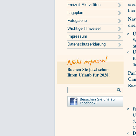
erre
Freizeit-Aktivitäten
hier
Lageplan
Nav
Fotogalerie
dire
Wichtige Hinweise!
Ü
Impressum
W
Datenschutzerklärung
S
Ü
R
S
Buchen Sie jetzt schon
Par
Ihren Urlaub für 2028!
Cam
Rez
F
U
(
C
D