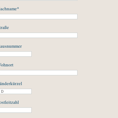
achname
*
traße
ausnummer
ohnort
änderkürzel
ostleitzahl