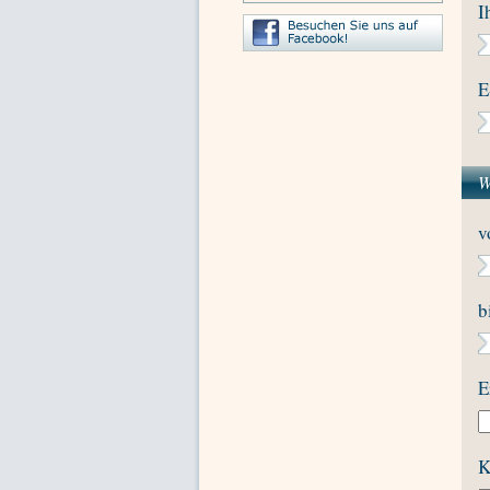
I
E
W
v
b
E
K