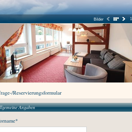
1
Bilder
rage-/Reservierungsformular
llgemeine Angaben
orname
*