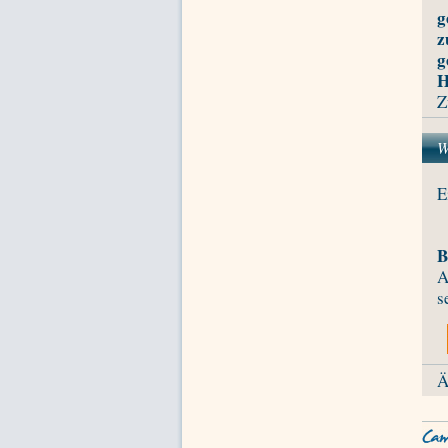
g
z
g
H
Z
W
E
B
A
s
Ä