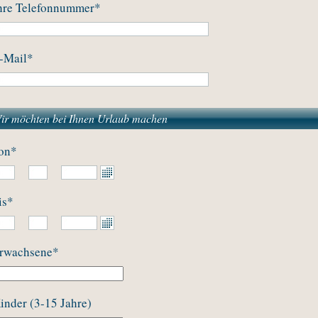
hre Telefonnummer
*
-Mail
*
ir möchten bei Ihnen Urlaub machen
on
*
is
*
rwachsene
*
inder (3-15 Jahre)