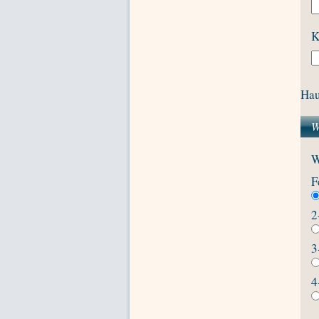
K
Hau
W
W
F
2
3
4