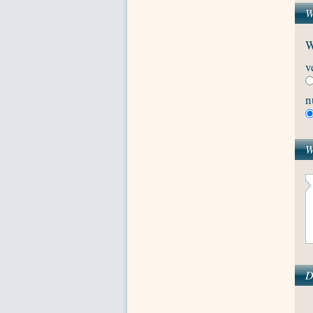
W
W
v
n
W
D