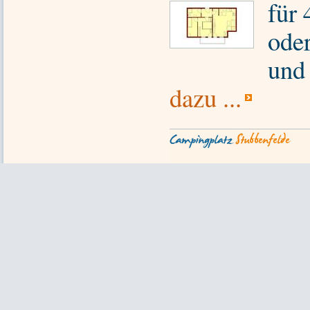
für
ode
und
dazu ...