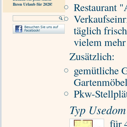
Restaurant 
Ihren Urlaub für 2028!
Verkaufseinr
täglich fris
vielem mehr
Zusätzlich:
gemütliche G
Gartenmöbe
Pkw-Stellpl
Typ Usedom
für