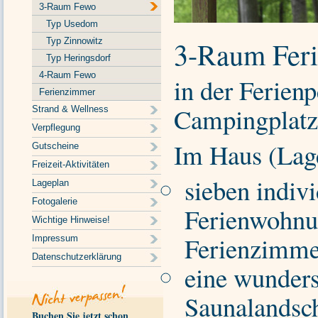
3-Raum Fewo
Typ Usedom
Typ Zinnowitz
3-Raum Fer
Typ Heringsdorf
4-Raum Fewo
in der Ferien
Ferienzimmer
Campingplatz
Strand & Wellness
Verpflegung
Im Haus (Lag
Gutscheine
Freizeit-Aktivitäten
sieben indivi
Lageplan
Fotogalerie
Ferienwohnu
Wichtige Hinweise!
Ferienzim
Impressum
Datenschutzerklärung
eine wunder
Saunalandsch
Buchen Sie jetzt schon