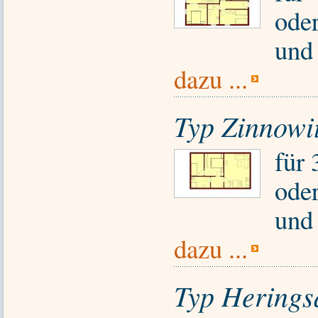
ode
und
dazu ...
Typ Zinnowi
für
ode
und
dazu ...
Typ Herings