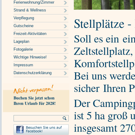
Ferienwohnung/Zimmer
Strand & Wellness
Stellplätze 
Verpflegung
Gutscheine
Soll es ein ei
Freizeit-Aktivitäten
Lageplan
Zeltstellplatz
Fotogalerie
Wichtige Hinweise!
Komfortstellp
Impressum
Bei uns werde
Datenschutzerklärung
sicher Ihren 
Buchen Sie jetzt schon
Der Campingp
Ihren Urlaub für 2028!
ist 5 ha groß 
insgesamt 270 