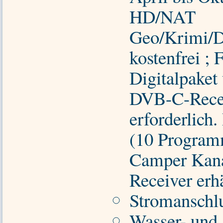
HD/NAT
Geo/Krimi/D
kostenfrei ; 
Digitalpaket
DVB-C-Recei
erforderlich
(10 Program
Camper Kana
Receiver erhä
Stromanschl
Wasser- und