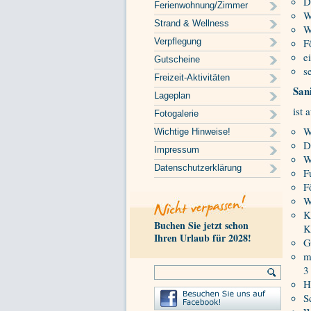
D
Ferienwohnung/Zimmer
W
Strand & Wellness
W
Verpflegung
F
e
Gutscheine
s
Freizeit-Aktivitäten
San
Lageplan
ist 
Fotogalerie
W
Wichtige Hinweise!
D
Impressum
W
Datenschutzerklärung
F
F
W
K
Buchen Sie jetzt schon
K
Ihren Urlaub für 2028!
G
m
3
H
S