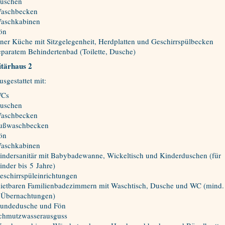
uschen
aschbecken
aschkabinen
ön
iner Küche mit Sitzgelegenheit, Herdplatten und Geschirrspülbecken
eparatem Behindertenbad (Toilette, Dusche)
itärhaus 2
ausgestattet mit:
Cs
uschen
aschbecken
ußwaschbecken
ön
aschkabinen
indersanitär mit Babybadewanne, Wickeltisch und Kinderduschen (für
inder bis 5 Jahre)
eschirrspüleinrichtungen
ietbaren Familienbadezimmern mit Waschtisch, Dusche und WC (mind.
 Übernachtungen)
undedusche und Fön
chmutzwasserausguss