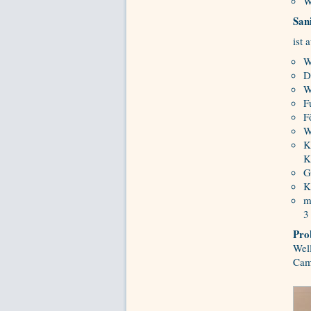
W
San
ist 
W
D
W
F
F
W
K
K
G
K
m
3
Prob
Wel
Cam