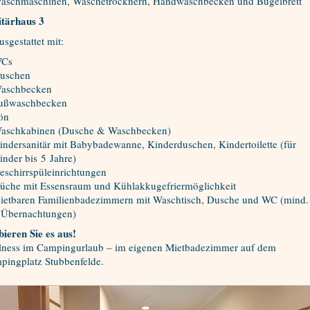
aschmaschinen, Wäschetrocknern, Handwaschbecken und Bügelbrett
itärhaus 3
ausgestattet mit:
Cs
uschen
aschbecken
ußwaschbecken
ön
aschkabinen (Dusche & Waschbecken)
indersanitär mit Babybadewanne, Kinderduschen, Kindertoilette (für
inder bis 5 Jahre)
eschirrspüleinrichtungen
üche mit Essensraum und Kühlakkugefriermöglichkeit
ietbaren Familienbadezimmern mit Waschtisch, Dusche und WC (mind.
 Übernachtungen)
ieren Sie es aus!
lness im Campingurlaub – im eigenen Mietbadezimmer auf dem
pingplatz Stubbenfelde.