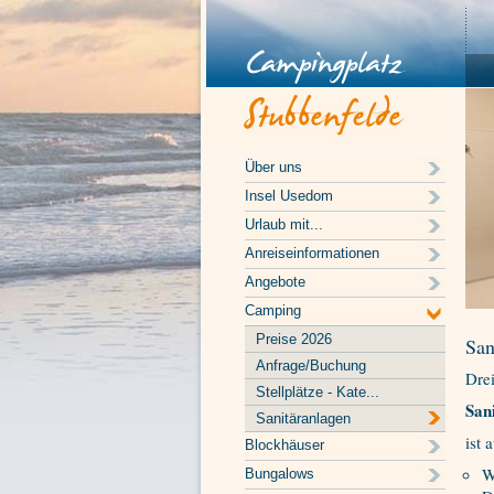
Über uns
Insel Usedom
Urlaub mit...
Anreiseinformationen
Angebote
Camping
Preise 2026
San
Anfrage/Buchung
Dre
Stellplätze - Kate...
San
Sanitäranlagen
ist 
Blockhäuser
W
Bungalows