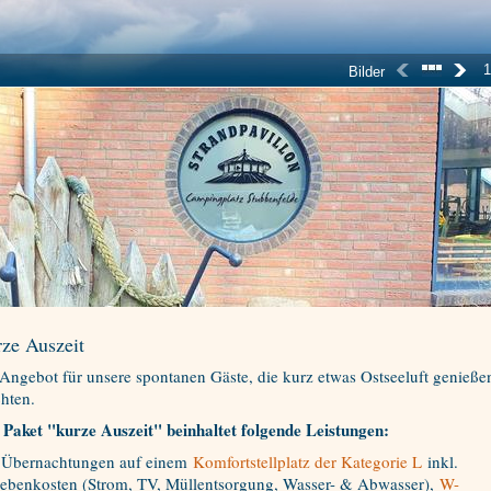
1
Bilder
ze Auszeit
Angebot für unsere spontanen Gäste, die kurz etwas Ostseeluft genieße
hten.
 Paket "kurze Auszeit" beinhaltet folgende Leistungen:
 Übernachtungen auf einem
Komfortstellplatz der Kategorie L
inkl.
ebenkosten (Strom, TV, Müllentsorgung, Wasser- & Abwasser),
W-