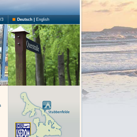
/3
Deutsch
|
English
n