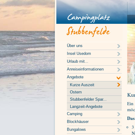
Über uns
Insel Usedom
Urlaub mit...
Anreiseinformationen
Angebote
Kurze Auszeit
Ostern
Kur
Stubbenfelder Spar...
Ein 
Langzeit-Angebote
möc
Camping
Das
Blockhäuser
3
Bungalows
N