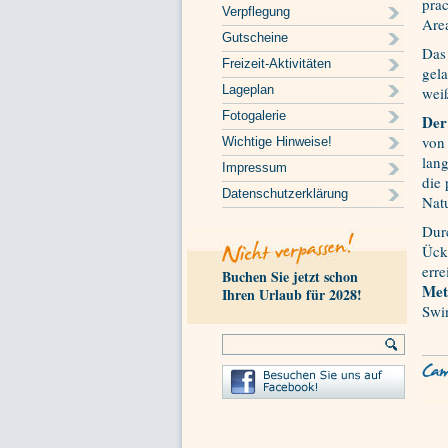
pra
Verpflegung
Area
Gutscheine
Das
Freizeit-Aktivitäten
gela
Lageplan
weiß
Fotogalerie
De
von
Wichtige Hinweise!
lang
Impressum
die 
Datenschutzerklärung
Natu
Dur
Ück
erre
Buchen Sie jetzt schon
Met
Ihren Urlaub für 2028!
Swi