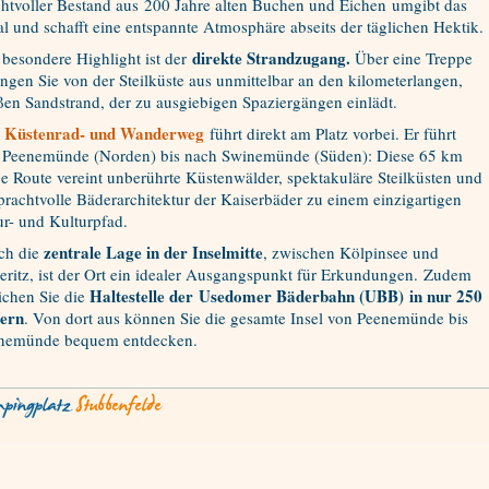
chtvoller Bestand aus 200 Jahre alten Buchen und Eichen umgibt das
l und schafft eine entspannte Atmosphäre abseits der täglichen Hektik.
direkte Strandzugang.
 besondere Highlight ist der
Über eine Treppe
ngen Sie von der Steilküste aus unmittelbar an den kilometerlangen,
en Sandstrand, der zu ausgiebigen Spaziergängen einlädt.
r
Küstenrad- und Wanderweg
führt direkt am Platz vorbei. Er führt
 Peenemünde (Norden) bis nach Swinemünde (Süden): Diese 65 km
e Route vereint unberührte Küstenwälder, spektakuläre Steilküsten und
prachtvolle Bäderarchitektur der Kaiserbäder zu einem einzigartigen
r- und Kulturpfad.
zentrale Lage in der Inselmitte
ch die
, zwischen Kölpinsee und
eritz, ist der Ort ein idealer Ausgangspunkt für Erkundungen. Zudem
Haltestelle der Usedomer Bäderbahn (UBB) in nur 250
ichen Sie die
ern
. Von dort aus können Sie die gesamte Insel von Peenemünde bis
nemünde bequem entdecken.